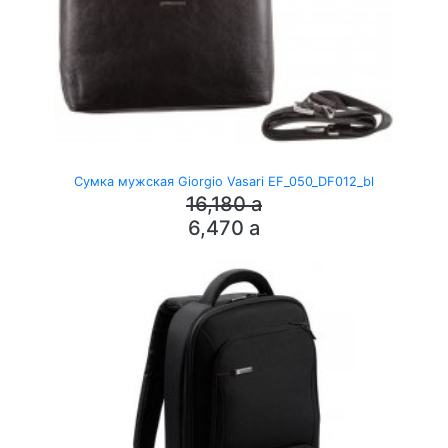
Сумка мужская Giorgio Vasari EF_050_DF012_bl
16,180
a
6,470
a