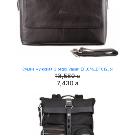
Сумка мужская Giorgio Vasari EF_049_DF012_bl
18,580
a
7,430
a