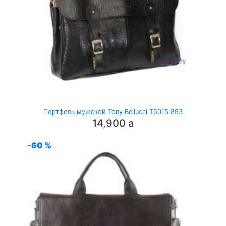
Портфель мужской Tony Bellucci T5015.893
14,900
a
-60 %