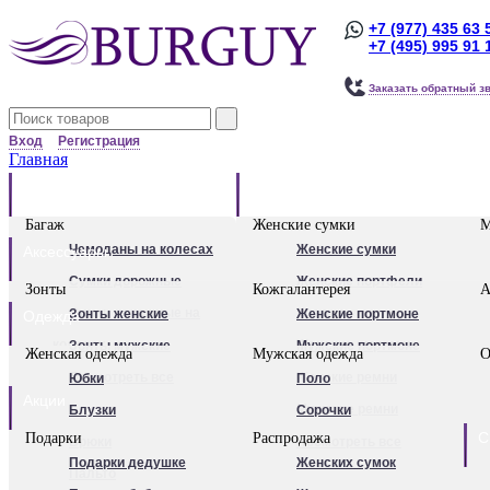
+7 (977) 435 63 
+7 (495) 995 91 
Заказать обратный з
Вход
Регистрация
Главная
Багаж
Сумки
Багаж
Женские сумки
М
Чемоданы на колесах
Женские сумки
Аксессуары
Сумки дорожные
Женские портфели
Зонты
Кожгалантерея
А
Сумки дорожные на
Клатчи
Зонты женские
Женские портмоне
Одежда
колесах.
Женские рюкзаки
Зонты мужские
Мужские портмоне
Женская одежда
Мужская одежда
О
Сумки - тележки
Посмотреть все
Посмотреть все
Женские ремни
Юбки
Поло
Акции
хозяйственные
Мужские ремни
Блузки
Сорочки
С
Подарки
Распродажа
Бьюти - кейсы
Обложки для
Брюки
Посмотреть все
Подарки дедушке
Женских сумок
Кейс-пилоты
автодокументов
Пальто
Для женщин