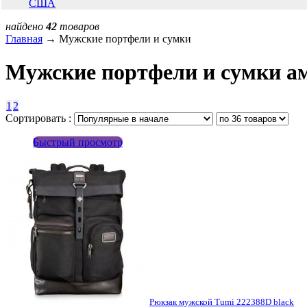
США
найдено
42
товаров
Главная
→ Мужские портфели и сумки
Мужские портфели и сумки а
1
2
Сортировать :
Быстрый просмотр
Рюкзак мужской Tumi 222388D black