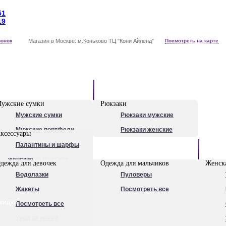
51
19
вонок
Магазин в Москве: м.Коньково ТЦ "Кони Айленд"
Посмотреть на карте
Рюкзаки
ужские сумки
Рюкзаки
Мужские сумки
Рюкзаки мужские
Мужские портфели
Рюкзаки женские
ксессуары
Сумки для ноутбуков
Палантины и шарфы
Обувь
Рюкзаки мужские
женские
дежда для девочек
Одежда для мальчиков
Женска
Посмотреть все
Очки
Водолазки
Пуловеры
Ножи
Жакеты
Посмотреть все
кидки
Ручки
Посмотреть все
Уход за кожей