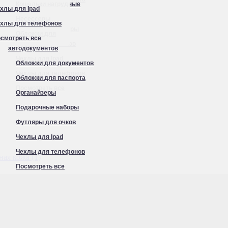
Кошельки нагрудные
хлы для Ipad
Органайзеры
Несессеры
хлы для телефонов
Подарочные наборы
Обложки для
смотреть все
Футляры для очков
автодокументов
Чехлы для Ipad
Обложки для документов
Чехлы для телефонов
Обложки для паспорта
Посмотреть все
Сумки на плечо (кросс-боди) (1)
Органайзеры
Подарочные наборы
Футляры для очков
Чехлы для Ipad
Чехлы для телефонов
ая кожа (1)
Посмотреть все