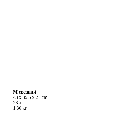
M
средний
43 x 35,5 x 21 cm
23 л
1.30 кг