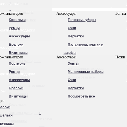
ксессуары
Для бритья
Для маникюра
ожгалантерея
Аксессуары
Зонты
Кошельки
Головные уборы
Посмотреть все
Ремни
Очки
оративные подарки
Аксессуары
Перчатки
Брелоки
Палантины, платки и
ксессуары
Визитницы
шарфы
ожгалантерея
Аксессуары
Ножи
Зажимы для денег
Ручки
Портмоне
Зонты
Ключницы
Маникюрные наборы
Ремни
Маникюрные наборы
оративные подарки
Косметички
Посмотреть все
Аксессуары
Очки
Кошельки нагрудные
Брелоки
Перчатки
ары
Несессеры
Визитницы
Посмотреть все
ары
Обложки для
Кошельки
елоки
автодокументов
Зажимы для денег
шельки
Обложки для документов
Ключницы
лючницы
Обложки для паспорта