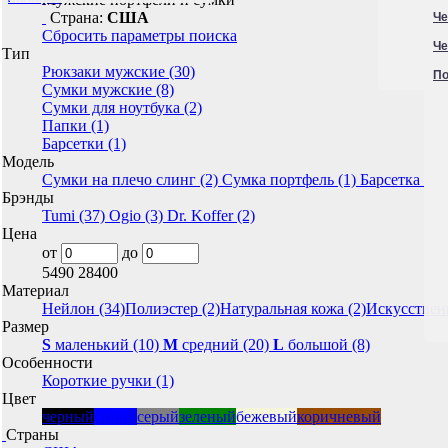
Страна:
США
Че
Сбросить параметры поиска
Че
Тип
Рюкзаки мужские (30)
По
Сумки мужские (8)
Сумки для ноутбука (2)
Папки (1)
Барсетки (1)
Модель
Cумки на плечо слинг (2)
Сумка портфель (1)
Барсетка (1)
Брэнды
Tumi (37)
Ogio (3)
Dr. Koffer (2)
Цена
от
до
5490
28400
Материал
Нейлон (34)
Полиэстер (2)
Натуральная кожа (2)
Искусственн
Размер
S
маленький (10)
M
средний (20)
L
большой (8)
Особенности
Короткие ручки (1)
Цвет
черный
синий
серый
зеленый
бежевый
коричневый
Страны