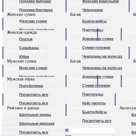
Подарки бабушке
Женских кошельков
Сумки
Портпледы
Багаж
А
Обложки для паспорта
Посмотреть все
Подарки братишке
Чемоданов
Чехлы для чемоданов
Визитницы
Женские сумки
Багаж
К
Подарки сестре
Мужских ремней
Чемоданы для детей
Женские сумки
Бьюти-кейсы
Одежда
Перчатки женские
Подарки маме
Посмотреть все
Термосумки
Женские портфели
Портпледы
Перчатки мужские
Распродажа
Новинки
Корп
Женская одежда
Подарки папе
Посмотреть все
Клатчи
Дорожные сумки
Платья
Посмотреть все
Для мужчин
Подарки единственной
Женские рюкзаки
Сумки-тележки
Сарафаны
Сумки и портфели
Багаж
А
Посмотреть все
Чемоданы на колесах
Юбки
Мужские сумки
Багаж
К
Аксессуары для
Блузки
Мужские сумки
Чемоданы на колёсах
Обувь
чемоданов
Брюки
Мужские портфели
Дорожные сумки
Распродажа
Новинки
Корп
Мужская обувь
Посмотреть все
Футболки
Сумки для ноутбуков
Сумки-тележки
Полуботинки
Для детей
Туники
Рюкзаки мужские
Портпледы
Посмотреть все
Рюкзаки и ранцы
Аксессу
Посмотреть все
Посмотреть все
Кейс-пилоты
Чемоданы для детей
Рюкзаки и ранцы
Аксессу
Бьюти-Кейсы
Школьные ранцы
Бр
бесплатная
Посмотреть все
доставка
Школьные рюкзаки
оплата
Ко
при доставке
100% подлинные
Посмотреть все
К
товары
Мужские портфели и сумки