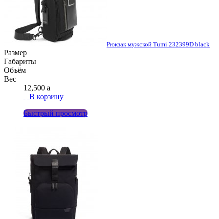
Рюкзак мужской Tumi 232399D black
Размер
Габариты
Объём
Вес
12,500
a
В корзину
Быстрый просмотр