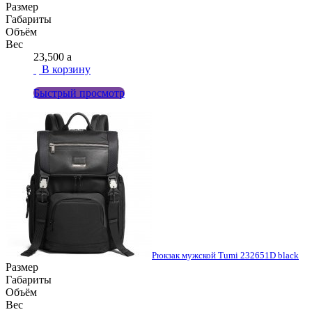
Размер
Габариты
Объём
Вес
23,500
a
В корзину
Быстрый просмотр
Рюкзак мужской Tumi 232651D black
Размер
Габариты
Объём
Вес