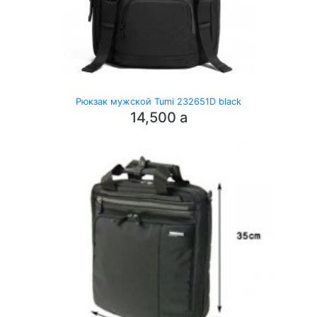
Рюкзак мужской Tumi 232651D black
14,500
a