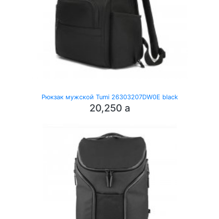
Рюкзак мужской Tumi 26303207DW0E black
20,250
a