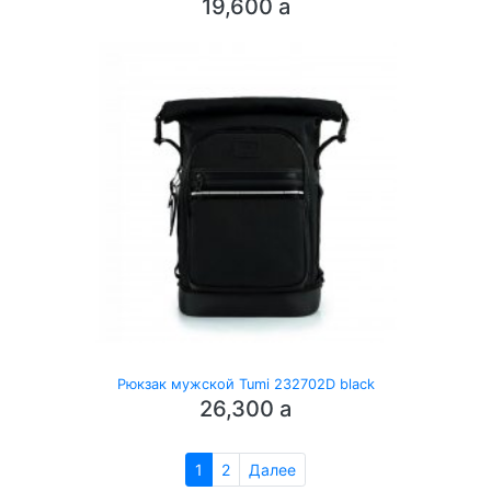
19,600
a
Рюкзак мужской Tumi 232702D black
26,300
a
1
2
Далее